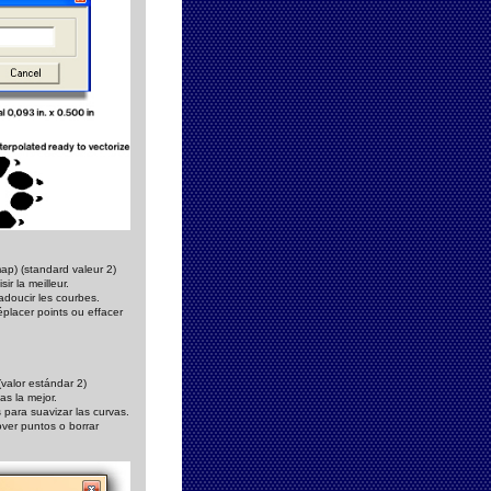
ap) (standard valeur 2)
ir la meilleur.
 adoucir les courbes.
placer points ou effacer
valor estándar 2)
as la mejor.
 para suavizar las curvas.
ver puntos o borrar