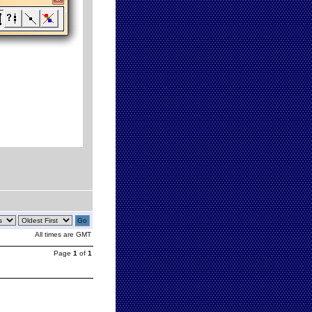
All times are GMT
Page
1
of
1