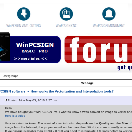
Usergroups
Message
nPCSIGN software
~ How works the Vectorization and Interpolation tools?
Posted: Mon May 03, 2010 3:27 pm
Hello,
We have bought your WinPCSIGN Pro, I want to know how to convert an image to vector an
Here is a video
Very important to know: The result of a vectorization depends on the
Quality
and the
Size
of
image from the Internet, the properties will not be more than 96 dpi and we normally recom
If your image is smaller than 0,093 x 0.500 you need to interpolate it 8 times before to vector