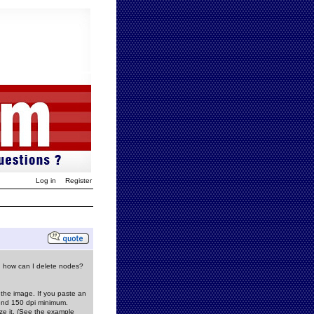
Log in
Register
d how can I delete nodes?
 the image. If you paste an
mend 150 dpi minimum.
ize it. (See the example