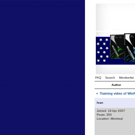
FAQ
Search
Memberlist
Author
<
Training video of Wi
Ivan
Joined: 19 Apr 2007
Posts: 355
Location: Montreal