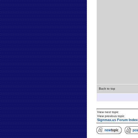
Back to top
View next topic
View previous topic
Signmax.us Forum Index