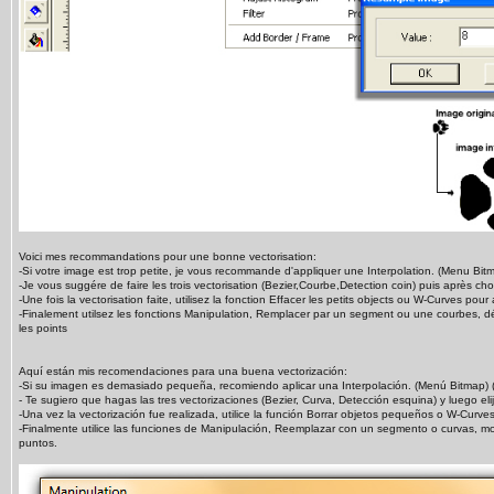
Voici mes recommandations pour une bonne vectorisation:
-Si votre image est trop petite, je vous recommande d'appliquer une Interpolation. (Menu Bitm
-Je vous suggére de faire les trois vectorisation (Bezier,Courbe,Detection coin) puis après chois
-Une fois la vectorisation faite, utilisez la fonction Effacer les petits objects ou W-Curves pour
-Finalement utilsez les fonctions Manipulation, Remplacer par un segment ou une courbes, dé
les points
Aquí están mis recomendaciones para una buena vectorización:
-Si su imagen es demasiado pequeña, recomiendo aplicar una Interpolación. (Menú Bitmap) (
- Te sugiero que hagas las tres vectorizaciones (Bezier, Curva, Detección esquina) y luego elij
-Una vez la vectorización fue realizada, utilice la función Borrar objetos pequeños o W-Curves
-Finalmente utilice las funciones de Manipulación, Reemplazar con un segmento o curvas, mo
puntos.