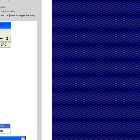
best.
the curves.
 points (see image below)