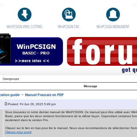
Usergroups
Message
cation guide
~ Manuel Francais en PDF
Posted: Fri Jun 26, 2015 5:49 pm
Vous trouverez ici notre dernier manuel de WinPCSIGN. Ce manuel peut être utilisé avec Wi
Basic, parce que les deux versions fonctionnent de la même façon. Cependant certaines fonc
seulement dans la version Pro.
Cliquez sur le lien en bas pour lire le manuel. Nous vous recommandons de sélectionner So
Cliquez pour ouvrir