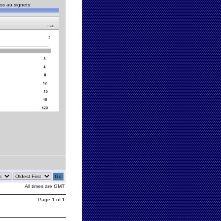
ss au signets:
All times are GMT
Page
1
of
1