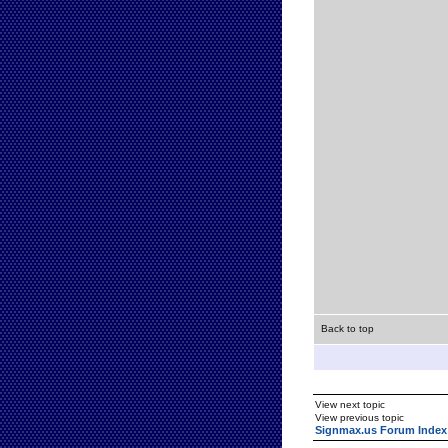
Back to top
View next topic
View previous topic
Signmax.us Forum Index