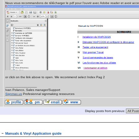
Nous vous recommandons de télécharger le pdf pour l'ouvrir avec Adobe reader et avoir acce
or click on the link above to open. We recommend select Index Pag 2
_________________
Ivan Polanco, Sales manager/Support
Signmax.us
Profesionnal signmaking ressources
Display posts from previous:
~
Manuals & Vinyl Application guide