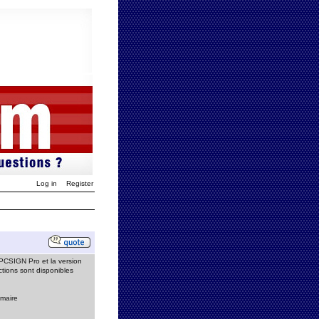
Log in
Register
nPCSIGN Pro et la version
tions sont disponibles
mmaire