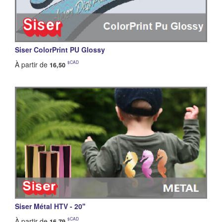
Siser ColorPrint PU Glossy
$CAD
À partir de
16,50
Siser Métal HTV - 20''
$CAD
À partir de
16,79