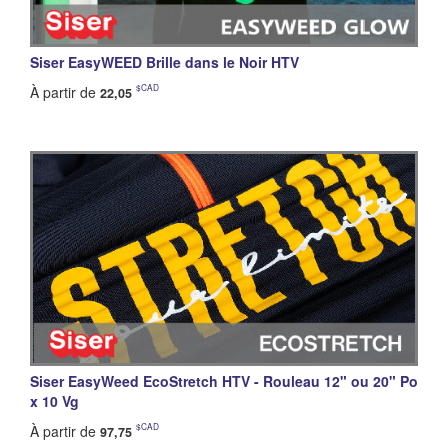
Siser EasyWEED Brille dans le Noir HTV
$CAD
À partir de
22,05
Siser EasyWeed EcoStretch HTV - Rouleau 12" ou 20" Po
x 10 Vg
$CAD
À partir de
97,75