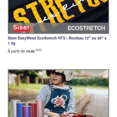
Siser EasyWeed EcoStretch HTV - Rouleau 12" ou 20" x
1 Vg
$CAD
À partir de
14,90