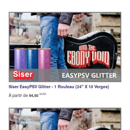
Siser EasyPSV Glitter - 1 Rouleau (24" X 10 Verges)
$CAD
À partir de
94,50