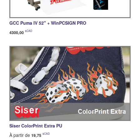
GCC Puma IV 52" + WinPCSIGN PRO
$CAD
4300,00
Siser ColorPrint Extra PU
$CAD
À partir de
19,75