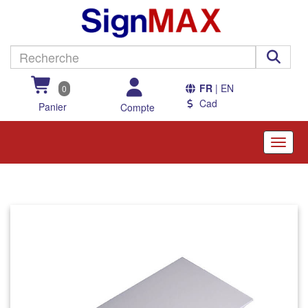
FR
| EN
0
Cad
Panier
Compte
Toggle
naviga