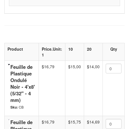
Product
Price.Unit:
10
20
Qty
1
Feuille de
$16,79
$15,00
$14,00
Plastique
Ondulé
Noir - 4'x8'
(5/32" - 4
mm)
Sku:
CB
Feuille de
$16,79
$15,75
$14,69
Plastique