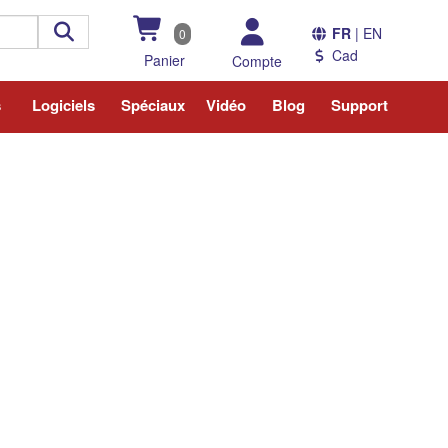
FR
| EN
0
Cad
Panier
Compte
s
Logiciels
Spéciaux
Vidéo
Blog
Support