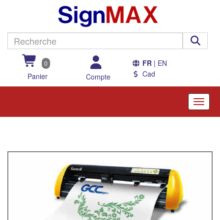
FR
| EN
0
Cad
Panier
Compte
Toggle
naviga