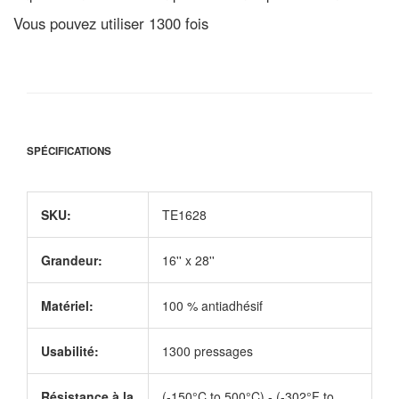
Vous pouvez utiliser 1300 fois
SPÉCIFICATIONS
SKU:
TE1628
Grandeur:
16'' x 28''
Matériel:
100 % antiadhésif
Usabilité:
1300 pressages
Résistance à la
(-150°C to 500°C) - (-302°F to