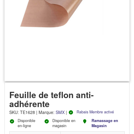
Feuille de teflon anti-
adhérente
SKU
:
TE1628
|
Marque:
SMX
|
Rabais Membre activé
Disponible
Disponible en
Ramassage en
en-ligne
magasin
Magasin