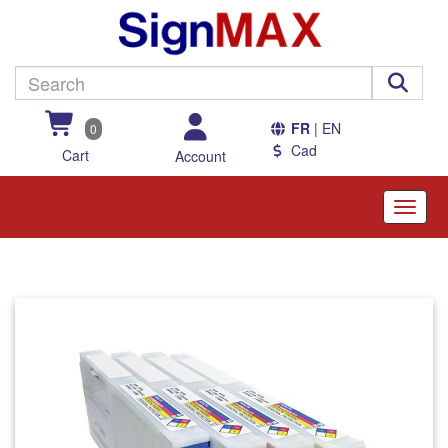
FR
| EN
0
Cad
Cart
Account
Toggle
naviga