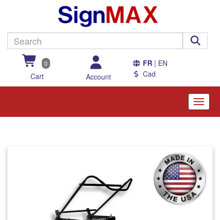
FR
| EN
0
Cad
Cart
Account
Toggle
naviga