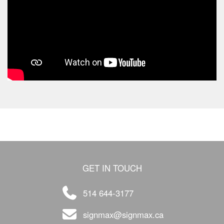
GET IN TOUCH
514 644-3177
signmax@signmax.ca