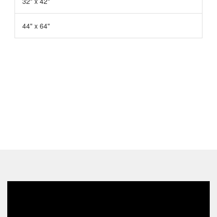
32" x 42"
44" x 64"