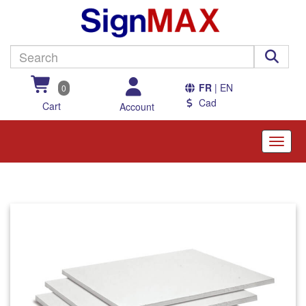
FR
| EN
0
Cad
Cart
Account
Toggle
naviga