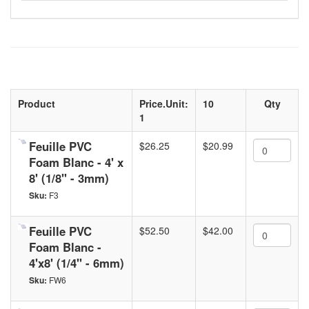
Product
Price.Unit:
10
Qty
1
Feuille PVC
$26.25
$20.99
Foam Blanc - 4' x
8' (1/8" - 3mm)
Sku:
F3
Feuille PVC
$52.50
$42.00
Foam Blanc -
4'x8' (1/4'' - 6mm)
Sku:
FW6