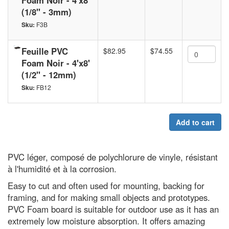
Foam Noir - 4'x8'
(1/8'' - 3mm)
Sku:
F3B
Feuille PVC
$82.95
$74.55
Foam Noir - 4'x8'
(1/2'' - 12mm)
Sku:
FB12
Add to cart
PVC léger, composé de polychlorure de vinyle, résistant
à l'humidité et à la corrosion.
Easy to cut and often used for mounting, backing for
framing, and for making small objects and prototypes.
PVC Foam board is suitable for outdoor use as it has an
extremely low moisture absorption. It offers amazing