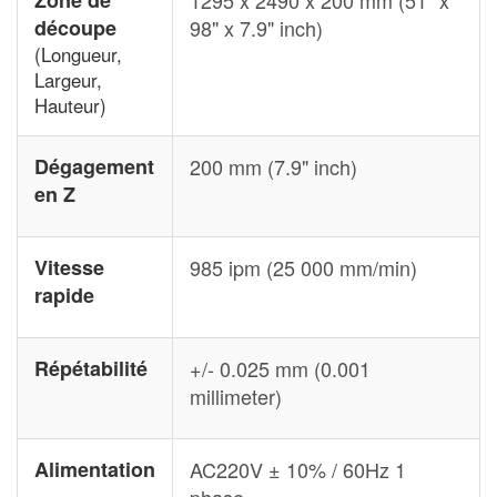
Zone de
1295 x 2490 x 200 mm (51" x
découpe
98" x 7.9" inch)
(Longueur,
Largeur,
Hauteur)
Dégagement
200 mm (7.9" inch)
en Z
Vitesse
985 ipm (25 000 mm/min)
rapide
Répétabilité
+/- 0.025 mm (0.001
millimeter)
Alimentation
AC220V ± 10% / 60Hz 1