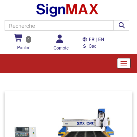
FR
| EN
0
Cad
Panier
Compte
Toggle
naviga