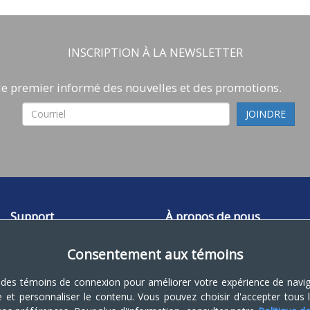
INSCRIPTION À LA NEWSLETTER
le premier informé des nouvelles et des promotions.
Support
À propos de nous
Support
3735 Blvd Tricentenaire
Consentement aux témoins
Contacter-nous
Montreal, Quebec,
FAQ
Canada
 des témoins de connexion pour améliorer votre expérience de navig
Forum
À propos de nous
ite et personnaliser le contenu. Vous pouvez choisir d'accepter tous
Plan du site
Heures d'ouvertures