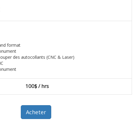
and format
monument
ouper des autocollants (CNC & Laser)
NC
onument
100$ / hrs