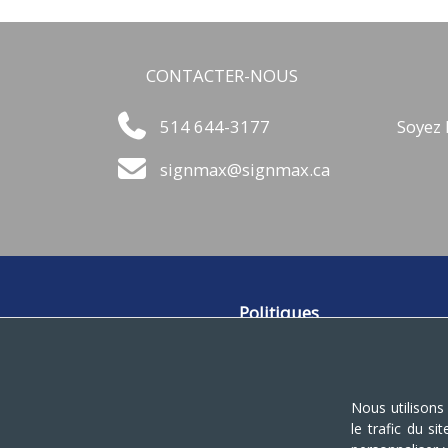
CONTACTER-NOUS
514 644-3177
Soyez 
signmax@signmax.ca
Politiques
Ventes
Livraison
Retour et garantie
Nous utilisons
Termes et conditions
le trafic du s
Confidentialité