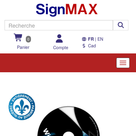
FR
| EN
0
Cad
Panier
Compte
Toggle
naviga