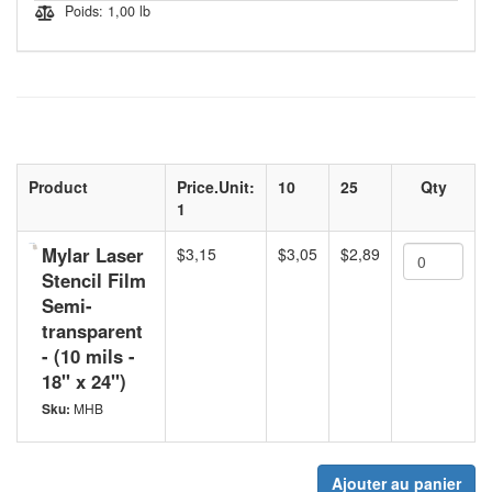
Poids: 1,00 lb
Product
Price.Unit:
10
25
Qty
1
Mylar Laser
$3,15
$3,05
$2,89
Stencil Film
Semi-
transparent
- (10 mils -
18'' x 24'')
Sku:
MHB
Ajouter au panier