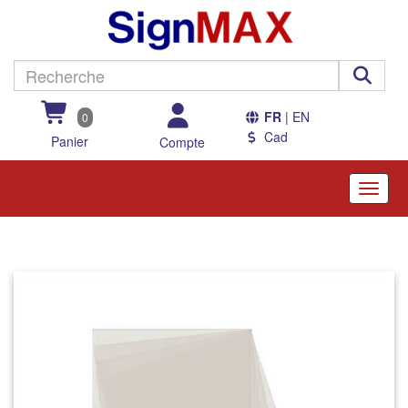
FR
| EN
0
Cad
Panier
Compte
Toggle
naviga