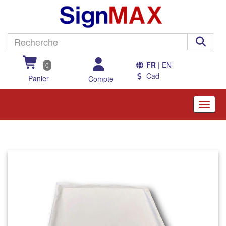
FR
| EN
0
Cad
Panier
Compte
Toggle
naviga