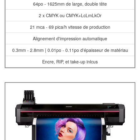
64po - 1625mm de large, double tête
2 x CMYK ou CMYK+LcLmLkOr
21 mca - 69 pica/h vitesse de production
Alignement d'impression automatique
0.3mm - 2.8mm | 0.01po - 0.11po d'épaisseur de matériau
Encre, RIP, et take-up inlcus