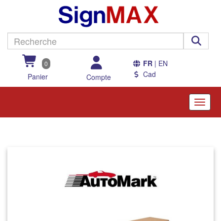
FR
| EN
0
Cad
Panier
Compte
Toggle
naviga