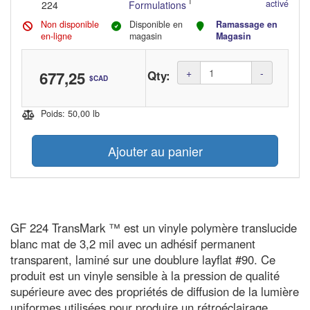
activé
224
Formulations
Non disponible
Disponible en
Ramassage en
en-ligne
magasin
Magasin
Amount
+
-
677,25
Qty:
$CAD
(in
dollars)
Poids: 50,00 lb
Ajouter au panier
GF 224 TransMark ™ est un vinyle polymère translucide
blanc mat de 3,2 mil avec un adhésif permanent
transparent, laminé sur une doublure layflat #90. Ce
produit est un vinyle sensible à la pression de qualité
supérieure avec des propriétés de diffusion de la lumière
uniformes utilisées pour produire un rétroéclairage