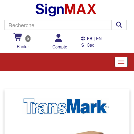
FR
| EN
0
Cad
Panier
Compte
Toggle
naviga