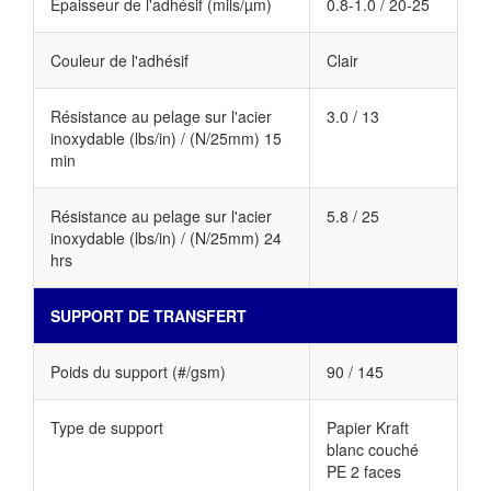
Épaisseur de l'adhésif (mils/µm)
0.8-1.0 / 20-25
Couleur de l'adhésif
Clair
Résistance au pelage sur l'acier
3.0 / 13
inoxydable (lbs/in) / (N/25mm) 15
min
Résistance au pelage sur l'acier
5.8 / 25
inoxydable (lbs/in) / (N/25mm) 24
hrs
SUPPORT DE TRANSFERT
Poids du support (#/gsm)
90 / 145
Type de support
Papier Kraft
blanc couché
PE 2 faces