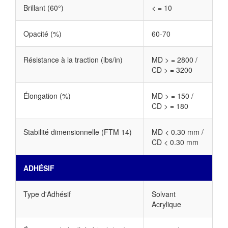
Brillant (60°)
< = 10
Opacité (%)
60-70
Résistance à la traction (lbs/in)
MD > = 2800 /
CD > = 3200
Élongation (%)
MD > = 150 /
CD > = 180
Stabilité dimensionnelle (FTM 14)
MD < 0.30 mm /
CD < 0.30 mm
ADHÉSIF
Type d'Adhésif
Solvant
Acrylique