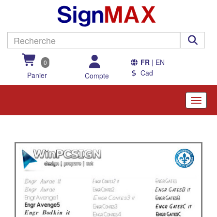
FR
| EN
0
Cad
Panier
Compte
Toggle
naviga