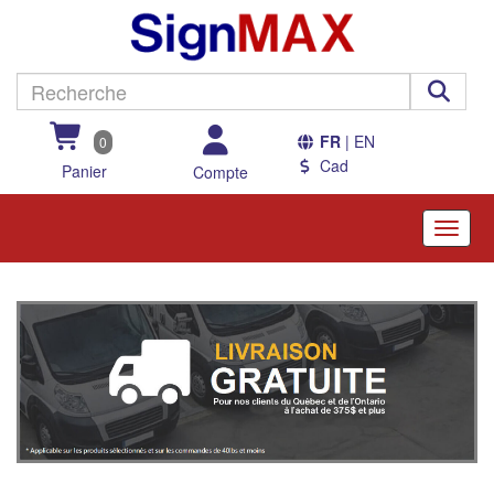
FR
| EN
0
Cad
Panier
Compte
Toggle
naviga