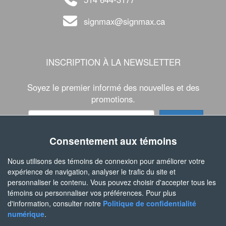
signmax@signmax.ca
INSCRIPTION À LA NEWSLETTER
Soyez le premier informé des nouvelles et des
promotions.
Consentement aux témoins
SUIVEZ-NOUS
Nous utilisons des témoins de connexion pour améliorer votre
expérience de navigation, analyser le trafic du site et
personnaliser le contenu. Vous pouvez choisir d'accepter tous les
témoins ou personnaliser vos préférences. Pour plus
d'information, consulter notre
Politique de confidentialité
numérique
.